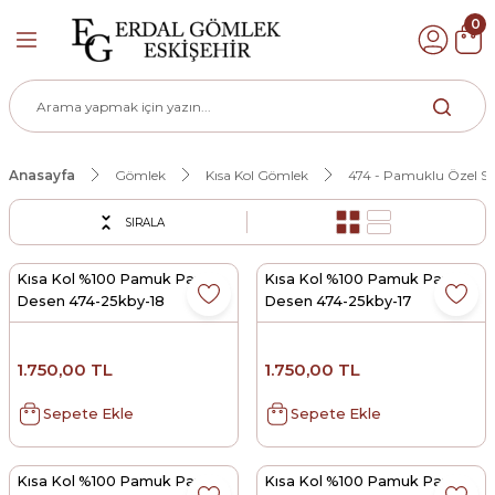
0
Geri Dön
k
Anasayfa
Gömlek
Kısa Kol Gömlek
474 - Pamuklu Özel Se
ek
SIRALA
Kısa Kol %100 Pamuk Pano
Kısa Kol %100 Pamuk Pano
Desen 474-25kby-18
Desen 474-25kby-17
1.750,00 TL
1.750,00 TL
Sepete Ekle
Sepete Ekle
Kısa Kol %100 Pamuk Pano
Kısa Kol %100 Pamuk Pano