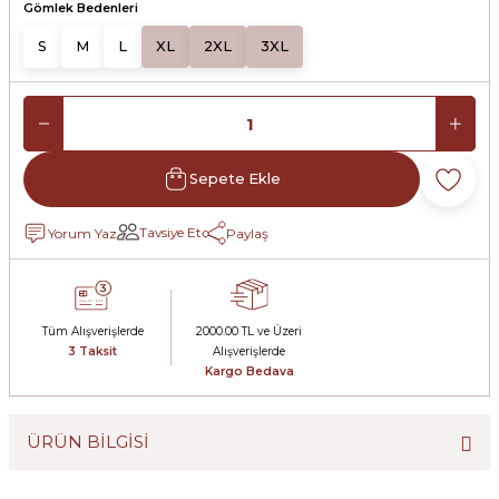
Gömlek Bedenleri
S
M
L
XL
2XL
3XL
Sepete Ekle
Tavsiye Et
Yorum Yaz
Paylaş
Tüm Alışverişlerde
2000.00 TL ve Üzeri
3 Taksit
Alışverişlerde
Kargo Bedava
ÜRÜN BİLGİSİ