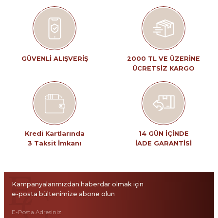
Ürün resmi kalitesiz, bozuk veya görüntülenemiyor.
Ürün açıklamasında eksik bilgiler bulunuyor.
Ürün bilgilerinde hatalar bulunuyor.
Ürün fiyatı diğer sitelerden daha pahalı.
GÜVENLİ ALIŞVERİŞ
2000 TL VE ÜZERİNE
ÜCRETSİZ KARGO
Bu ürüne benzer farklı alternatifler olmalı.
Gönder
Kredi Kartlarında
14 GÜN İÇİNDE
3 Taksit İmkanı
İADE GARANTİSİ
Kampanyalarımızdan haberdar olmak için
e-posta bültenimize abone olun