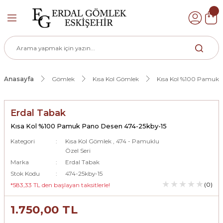
Geri Dön
k
Anasayfa
Gömlek
Kısa Kol Gömlek
Kısa Kol %100 Pamuk 
ek
Erdal Tabak
Kısa Kol %100 Pamuk Pano Desen 474-25kby-15
Kategori
Kısa Kol Gömlek
,
474 - Pamuklu
Özel Seri
Marka
Erdal Tabak
Stok Kodu
474-25kby-15
(0)
*583,33 TL den başlayan taksitlerle!
1.750,00 TL