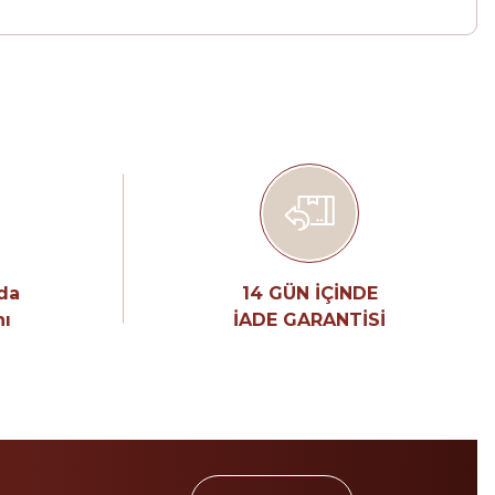
nda
14 GÜN İÇİNDE
nı
İADE GARANTİSİ