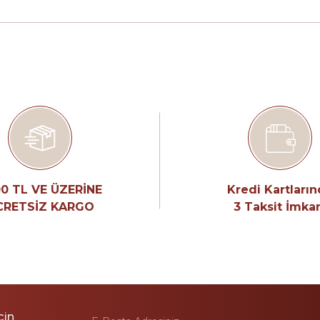
0 TL VE ÜZERİNE
Kredi Kartları
CRETSİZ KARGO
3 Taksit İmka
çin