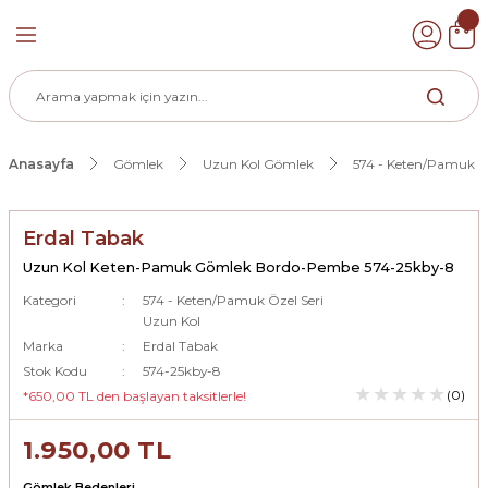
Geri Dön
k
Anasayfa
Gömlek
Uzun Kol Gömlek
574 - Keten/Pamuk Öz
ek
Erdal Tabak
Uzun Kol Keten-Pamuk Gömlek Bordo-Pembe 574-25kby-8
Kategori
574 - Keten/Pamuk Özel Seri
Uzun Kol
Marka
Erdal Tabak
Stok Kodu
574-25kby-8
(0)
*650,00 TL den başlayan taksitlerle!
1.950,00 TL
Gömlek Bedenleri