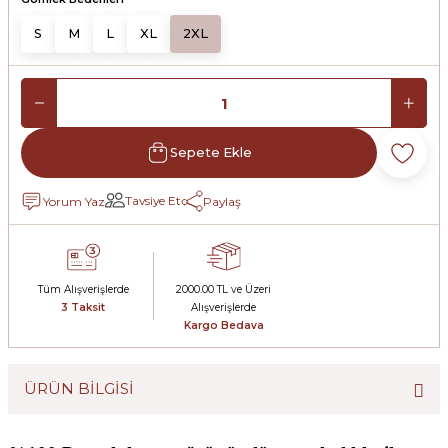
S
M
L
XL
2XL
Sepete Ekle
Tavsiye Et
Yorum Yaz
Paylaş
Tüm Alışverişlerde
2000.00 TL ve Üzeri
3 Taksit
Alışverişlerde
Kargo Bedava
ÜRÜN BİLGİSİ