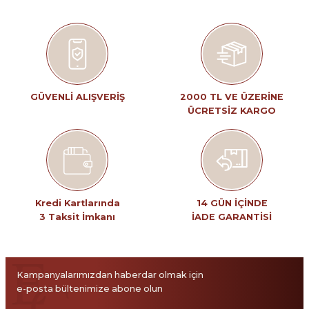
Ürün resmi kalitesiz, bozuk veya görüntülenemiyor.
Ürün açıklamasında eksik bilgiler bulunuyor.
Ürün bilgilerinde hatalar bulunuyor.
Ürün fiyatı diğer sitelerden daha pahalı.
GÜVENLİ ALIŞVERİŞ
2000 TL VE ÜZERİNE
ÜCRETSİZ KARGO
Bu ürüne benzer farklı alternatifler olmalı.
Gönder
Kredi Kartlarında
14 GÜN İÇİNDE
3 Taksit İmkanı
İADE GARANTİSİ
Kampanyalarımızdan haberdar olmak için
e-posta bültenimize abone olun