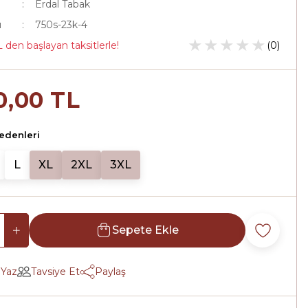
Erdal Tabak
u
750s-23k-4
 den başlayan taksitlerle!
(0)
0,00 TL
edenleri
L
XL
2XL
3XL
Sepete Ekle
 Yaz
Tavsiye Et
Paylaş