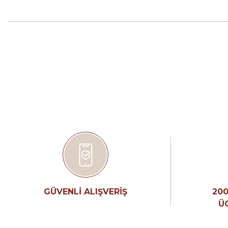
Bu ürünün fiyat bilgisi, resim, ürün açıklamalarında ve diğer konular
Görüş ve önerileriniz için teşekkür ederiz.
Ürün resmi kalitesiz, bozuk veya görüntülenemiyor.
Ürün açıklamasında eksik bilgiler bulunuyor.
Ürün bilgilerinde hatalar bulunuyor.
Ürün fiyatı diğer sitelerden daha pahalı.
Bu ürüne benzer farklı alternatifler olmalı.
GÜVENLİ ALIŞVERİŞ
200
Ü