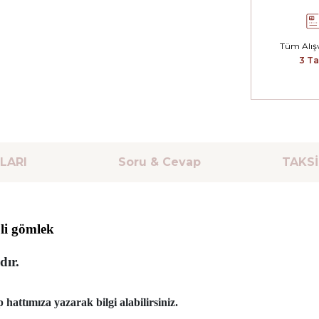
Tüm Alışv
3 Ta
LARI
Soru & Cevap
TAKSİ
li gömlek
dır.
hattımıza yazarak bilgi alabilirsiniz.