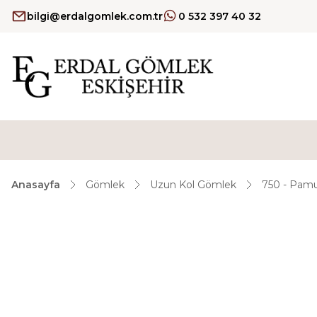
bilgi@erdalgomlek.com.tr
0 532 397 40 32
Anasayfa
Gömlek
Uzun Kol Gömlek
750 - Pamu