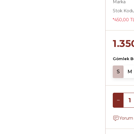
Marka
Stok Kod
*450,00 TL
1.35
Gömlek B
S
M
Yorum