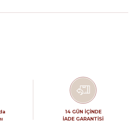
tebilirsiniz.
nda
14 GÜN İÇİNDE
nı
İADE GARANTİSİ