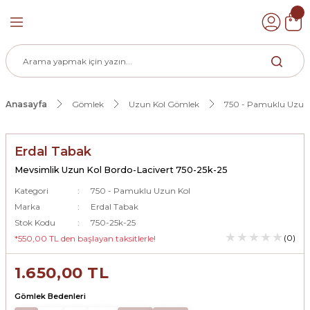
Geri Dön
k
Anasayfa
Gömlek
Uzun Kol Gömlek
750 - Pamuklu Uzun
ek
Erdal Tabak
Mevsimlik Uzun Kol Bordo-Lacivert 750-25k-25
Kategori
750 - Pamuklu Uzun Kol
Marka
Erdal Tabak
Stok Kodu
750-25k-25
(0)
*550,00 TL den başlayan taksitlerle!
1.650,00 TL
Gömlek Bedenleri