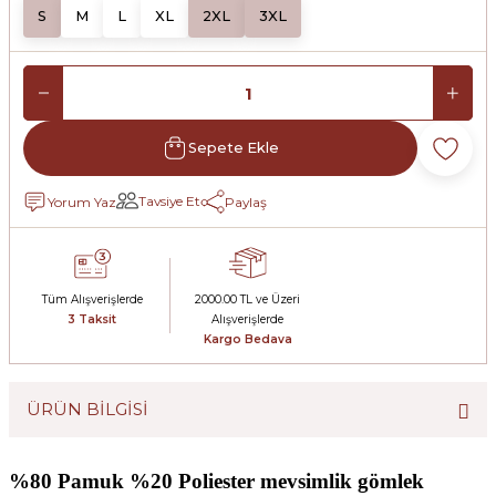
S
M
L
XL
2XL
3XL
Sepete Ekle
Tavsiye Et
Yorum Yaz
Paylaş
Tüm Alışverişlerde
2000.00 TL ve Üzeri
3 Taksit
Alışverişlerde
Kargo Bedava
ÜRÜN BİLGİSİ
%80 Pamuk %20 Poliester mevsimlik gömlek