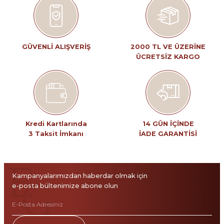
Ürün resmi kalitesiz, bozuk veya görüntülenemiyor.
Ürün açıklamasında eksik bilgiler bulunuyor.
Ürün bilgilerinde hatalar bulunuyor.
Ürün fiyatı diğer sitelerden daha pahalı.
GÜVENLİ ALIŞVERİŞ
2000 TL VE ÜZERİNE
ÜCRETSİZ KARGO
Bu ürüne benzer farklı alternatifler olmalı.
Gönder
Kredi Kartlarında
14 GÜN İÇİNDE
3 Taksit İmkanı
İADE GARANTİSİ
Kampanyalarımızdan haberdar olmak için
e-posta bültenimize abone olun