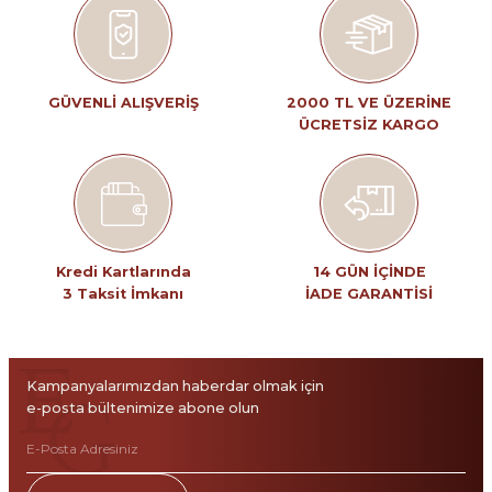
Ürün resmi kalitesiz, bozuk veya görüntülenemiyor.
Ürün açıklamasında eksik bilgiler bulunuyor.
Ürün bilgilerinde hatalar bulunuyor.
Ürün fiyatı diğer sitelerden daha pahalı.
GÜVENLİ ALIŞVERİŞ
2000 TL VE ÜZERİNE
ÜCRETSİZ KARGO
Bu ürüne benzer farklı alternatifler olmalı.
Gönder
Kredi Kartlarında
14 GÜN İÇİNDE
3 Taksit İmkanı
İADE GARANTİSİ
Kampanyalarımızdan haberdar olmak için
e-posta bültenimize abone olun