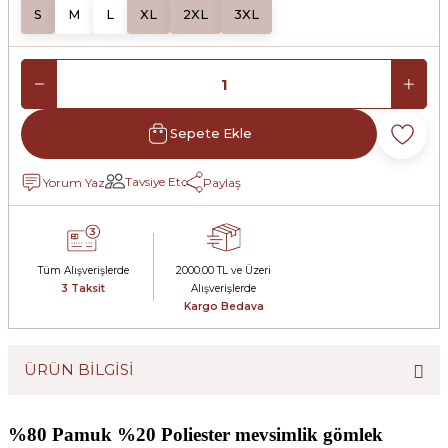
S
M
L
XL
2XL
3XL
Sepete Ekle
Tavsiye Et
Yorum Yaz
Paylaş
Tüm Alışverişlerde
2000.00 TL ve Üzeri
3 Taksit
Alışverişlerde
Kargo Bedava
ÜRÜN BİLGİSİ
%80 Pamuk %20 Poliester mevsimlik gömlek