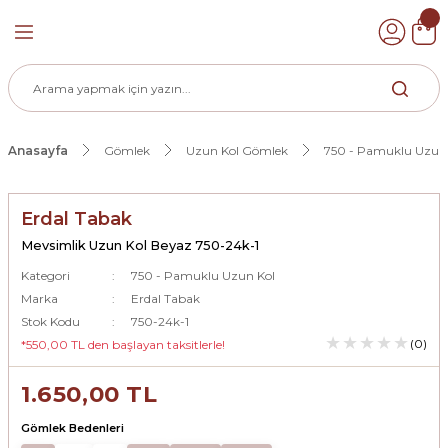
Geri Dön
k
Anasayfa
Gömlek
Uzun Kol Gömlek
750 - Pamuklu Uzun
ek
Erdal Tabak
Mevsimlik Uzun Kol Beyaz 750-24k-1
Kategori
750 - Pamuklu Uzun Kol
Marka
Erdal Tabak
Stok Kodu
750-24k-1
(0)
*550,00 TL den başlayan taksitlerle!
1.650,00 TL
Gömlek Bedenleri