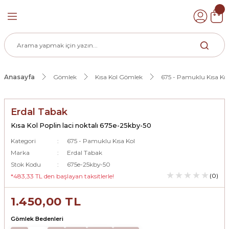
Geri Dön
k
Anasayfa
Gömlek
Kısa Kol Gömlek
675 - Pamuklu Kısa Kol
ek
Erdal Tabak
Kısa Kol Poplin laci noktalı 675e-25kby-50
Kategori
675 - Pamuklu Kısa Kol
Marka
Erdal Tabak
Stok Kodu
675e-25kby-50
(0)
*483,33 TL den başlayan taksitlerle!
1.450,00 TL
Gömlek Bedenleri