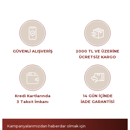
tarafımıza iletebilirsiniz.
Görüş ve önerileriniz için teşekkür ederiz.
Ürün resmi kalitesiz, bozuk veya görüntülenemiyor.
Ürün açıklamasında eksik bilgiler bulunuyor.
Ürün bilgilerinde hatalar bulunuyor.
Ürün fiyatı diğer sitelerden daha pahalı.
GÜVENLİ ALIŞVERİŞ
2000 TL VE ÜZERİNE
ÜCRETSİZ KARGO
Bu ürüne benzer farklı alternatifler olmalı.
Gönder
Kredi Kartlarında
14 GÜN İÇİNDE
3 Taksit İmkanı
İADE GARANTİSİ
Kampanyalarımızdan haberdar olmak için