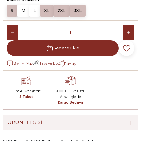
S
M
L
XL
2XL
3XL
Sepete Ekle
Tavsiye Et
Yorum Yaz
Paylaş
Tüm Alışverişlerde
2000.00 TL ve Üzeri
3 Taksit
Alışverişlerde
Kargo Bedava
ÜRÜN BİLGİSİ