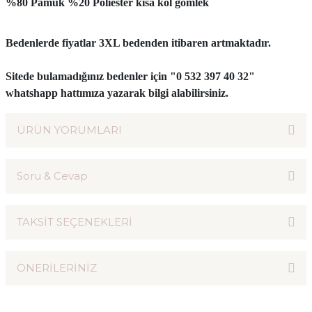
%80 Pamuk %20 Poliester kısa kol gömlek
Bedenlerde fiyatlar 3XL bedenden itibaren artmaktadır.
Sitede bulamadığınız bedenler için "0 532 397 40 32"
whatshapp hattımıza yazarak bilgi alabilirsiniz.
ÜRÜN YORUMLARI
Soru & Cevap
Bu ürüne ilk yorumu siz yapın!
TAKSİT SEÇENEKLERİ
Yorum Yaz
Ürün hakkında henüz soru sorulmamış.
ÖNERİLERİNİZ
Soru Sor
Bu ürünün fiyat bilgisi, resim, ürün açıklamalarında ve diğer