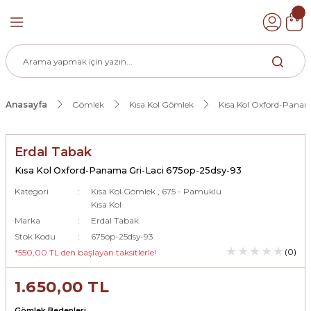
Geri Dön
k
Anasayfa
Gömlek
Kısa Kol Gömlek
Kısa Kol Oxford-Panam
ek
Erdal Tabak
Kısa Kol Oxford-Panama Gri-Laci 675op-25dsy-93
Kategori
Kısa Kol Gömlek
,
675 - Pamuklu
Kısa Kol
Marka
Erdal Tabak
Stok Kodu
675op-25dsy-93
(0)
*550,00 TL den başlayan taksitlerle!
1.650,00 TL
Gömlek Bedenleri