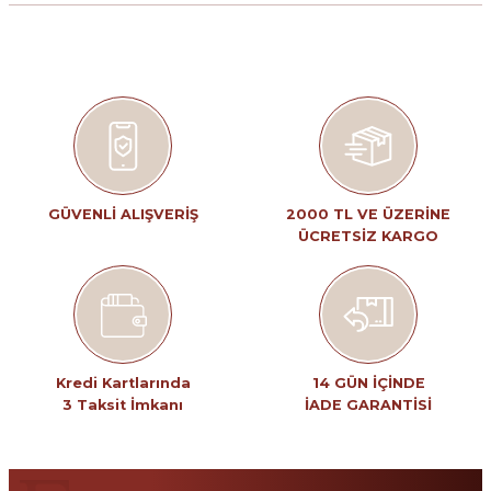
konularda yetersiz gördüğünüz noktaları öneri formunu kullanarak
tarafımıza iletebilirsiniz.
Görüş ve önerileriniz için teşekkür ederiz.
Ürün resmi kalitesiz, bozuk veya görüntülenemiyor.
Ürün açıklamasında eksik bilgiler bulunuyor.
Ürün bilgilerinde hatalar bulunuyor.
Ürün fiyatı diğer sitelerden daha pahalı.
GÜVENLİ ALIŞVERİŞ
2000 TL VE ÜZERİNE
ÜCRETSİZ KARGO
Bu ürüne benzer farklı alternatifler olmalı.
Gönder
Kredi Kartlarında
14 GÜN İÇİNDE
3 Taksit İmkanı
İADE GARANTİSİ